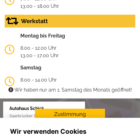
13.00 - 18.00 Uhr
Werkstatt
Montag bis Freitag
8.00 - 12.00 Uhr
13.00 - 17.00 Uhr
Samstag
8.00 - 14.00 Uhr
Wir haben nur am 1. Samstag des Monats geöffnet!
Autohaus Schick
Zustimmung
Saarbrücker Str. 34, 66849 Landstuhl
erforderlich
Wir verwenden Cookies
Für die Aktivierung der
Karten- und