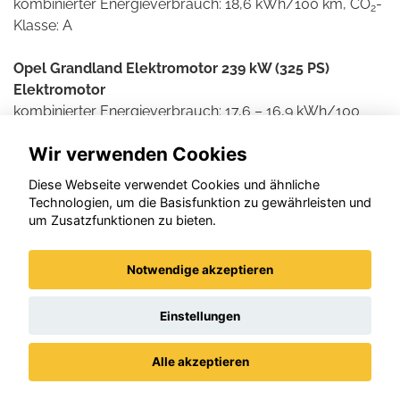
kombinierter Energieverbrauch: 18,6 kWh/100 km, CO
-
2
Klasse: A
Opel Grandland Elektromotor 239 kW (325 PS)
Elektromotor
kombinierter Energieverbrauch: 17,6 – 16,9 kWh/100
km, CO
-Ausstoß: 0 g/km, CO
-Klasse: A
2
2
Wir verwenden Cookies
Weitere Informationen zum offiziellen Kraftstoff- und
Diese Webseite verwendet Cookies und ähnliche
Stromverbrauch und den offiziellen spezifischen CO2-
Technologien, um die Basisfunktion zu gewährleisten und
Emissionen neuer Personenkraftwagen können dem
um Zusatzfunktionen zu bieten.
'Leitfaden über den Kraftstoffverbrauch und die CO2-
Emissionen neuer Personenkraftwagen' entnommen
Notwendige akzeptieren
werden, der an allen Verkaufsstellen und bei der DAT
Deutsche Automobil Treuhand GmbH , Helmuth-Hirth-
Einstellungen
Straße 1, D-73760 Ostfildern unentgeltlich erhältlich ist.
Alle akzeptieren
Datenschutz
Impressum / AGBs