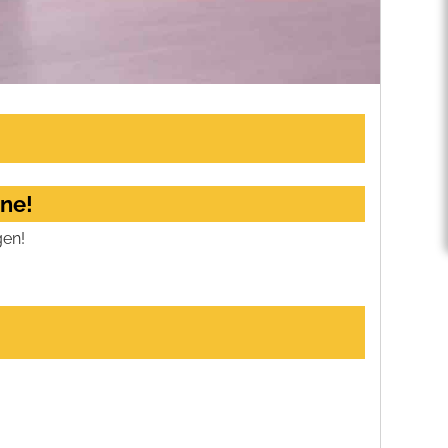
rne!
gen!