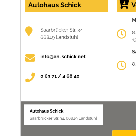
Autohaus Schick
V
M
Saarbrücker Str. 34
8
66849 Landstuhl
1
S
info@ah-schick.net
8
0 63 71 / 4 68 40
Autohaus Schick
Saarbrücker Str. 34, 66849 Landstuhl