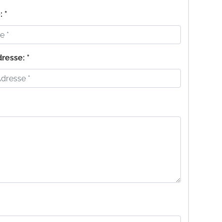
 *
resse: *