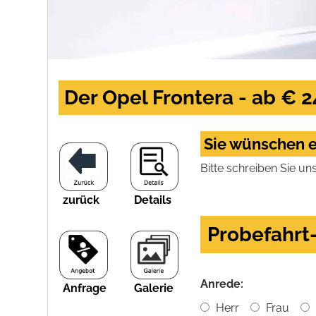
Der Opel Frontera - ab € 2
Sie wünschen e
Bitte schreiben Sie un
zurück
Details
Probefahr
Anrede:
Anfrage
Galerie
Herr
Frau