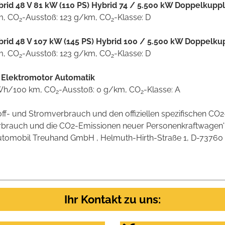
Hybrid 48 V 81 kW (110 PS) Hybrid 74 / 5.500 kW Doppelkup
km, CO
-Ausstoß: 123 g/km, CO
-Klasse: D
2
2
Hybrid 48 V 107 kW (145 PS) Hybrid 100 / 5.500 kW Doppelk
km, CO
-Ausstoß: 123 g/km, CO
-Klasse: D
2
2
) Elektromotor Automatik
 kWh/100 km, CO
-Ausstoß: 0 g/km, CO
-Klasse: A
2
2
stoff- und Stromverbrauch und den offiziellen spezifischen 
verbrauch und die CO2-Emissionen neuer Personenkraftwagen
omobil Treuhand GmbH , Helmuth-Hirth-Straße 1, D-73760 Ostf
Ihr Kontakt zu uns: