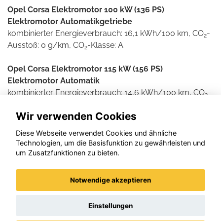
Opel Corsa Elektromotor 100 kW (136 PS)
Elektromotor Automatikgetriebe
kombinierter Energieverbrauch: 16,1 kWh/100 km, CO
-
2
Ausstoß: 0 g/km, CO
-Klasse: A
2
Opel Corsa Elektromotor 115 kW (156 PS)
Elektromotor Automatik
kombinierter Energieverbrauch: 14,6 kWh/100 km, CO
-
2
Ausstoß: 0 g/km, CO
-Klasse: A
2
Wir verwenden Cookies
Weitere Informationen zum offiziellen Kraftstoff- und
Diese Webseite verwendet Cookies und ähnliche
Stromverbrauch und den offiziellen spezifischen CO2-
Technologien, um die Basisfunktion zu gewährleisten und
Emissionen neuer Personenkraftwagen können dem
um Zusatzfunktionen zu bieten.
'Leitfaden über den Kraftstoffverbrauch und die CO2-
Emissionen neuer Personenkraftwagen' entnommen
Notwendige akzeptieren
werden, der an allen Verkaufsstellen und bei der DAT
Deutsche Automobil Treuhand GmbH , Helmuth-Hirth-
Einstellungen
Straße 1, D-73760 Ostfildern unentgeltlich erhältlich ist.