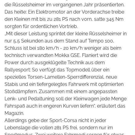
die Rüsselsheimer im vergangenen Jahr präsentierten.
Das heiße: Ein Elektromotor an der Vorderachse treibe
den Kleinen mit bis zu 281 PS nach vorn, satte 345 Nm
sorgten für ordentlichen Vortrieb.
„Mit dieser Leistung sprintet der kleine Rüsselsheimer in
nur 5,5 Sekunden aus dem Stand auf Tempo 100,
Schluss ist bei 180 km/h - 20 km/h weniger als beim
technisch verwandten Mokka GSE. Flaniert wird die
Power durch ausgeklügelte Technik aus dem
Rallyesport: So verfügt das Topmodell über ein
spezielles Torsen-Lamellen-Sperrdifferenzial, neue
Stabis und ein tiefergelegtes Fahrwerk mit optimierten
Stoßdämpfern. Zusammen mit einem angepassten
Lenk- und Pedaltuning soll der Kleinwagen jede Menge
Fahrspaß auch in engeren Kurven liefern“, erläutert das
Magazin.
Allerdings gebe der Sport-Corsa nicht in jeder
Lebenslage die vollen 281 PS frei, sondern nur im
Sportmodus. Zwei weitere Fahrmodi sorgen für etwas