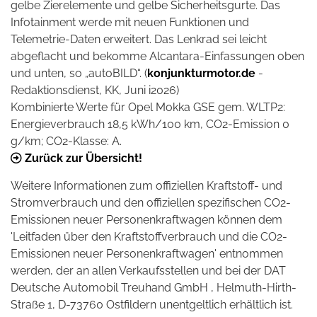
gelbe Zierelemente und gelbe Sicherheitsgurte. Das
Infotainment werde mit neuen Funktionen und
Telemetrie-Daten erweitert. Das Lenkrad sei leicht
abgeflacht und bekomme Alcantara-Einfassungen oben
und unten, so „autoBILD“. (
konjunkturmotor.de
-
Redaktionsdienst, KK, Juni i2026)
Kombinierte Werte für Opel Mokka GSE gem. WLTP
2
:
Energieverbrauch 18,5 kWh/100 km, CO
2
-Emission 0
g/km; CO
2
-Klasse: A.
Zurück zur Übersicht!
Weitere Informationen zum offiziellen Kraftstoff- und
Stromverbrauch und den offiziellen spezifischen CO2-
Emissionen neuer Personenkraftwagen können dem
'Leitfaden über den Kraftstoffverbrauch und die CO2-
Emissionen neuer Personenkraftwagen' entnommen
werden, der an allen Verkaufsstellen und bei der DAT
Deutsche Automobil Treuhand GmbH , Helmuth-Hirth-
Straße 1, D-73760 Ostfildern unentgeltlich erhältlich ist.