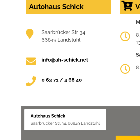
Autohaus Schick
V
M
Saarbrücker Str. 34
8
66849 Landstuhl
1
S
info@ah-schick.net
8
0 63 71 / 4 68 40
Autohaus Schick
Saarbrücker Str. 34, 66849 Landstuhl