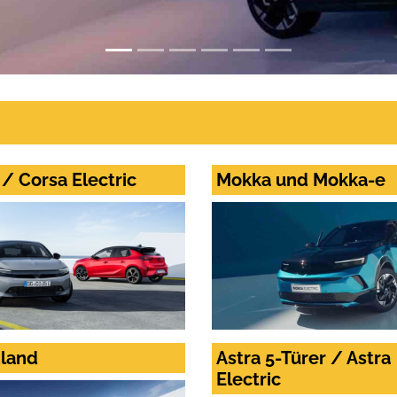
/ Corsa Electric
Mokka und Mokka-e
land
Astra 5-Türer / Astra
Electric